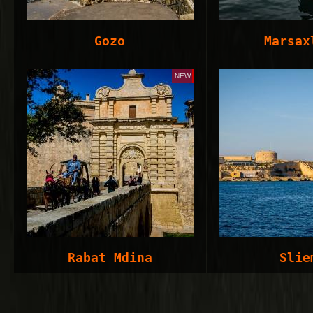
Gozo
Marsax
NEW
Rabat Mdina
Slie