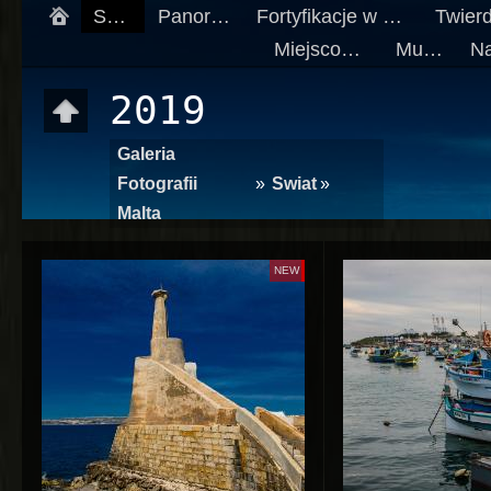
Swiat
Panoramy
Fortyfikacje w Polsce
Miejscowości
Muzea
2019
Galeria
Fotografii
»
Swiat
»
Malta
NEW